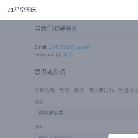
91星空图床
与我们取得联系
Email:
1949515@qq.com
Telegram 群:
暂无
意见或反馈
发现滥用、色情、版权、违法等行为，欢迎通过
类型
姓名