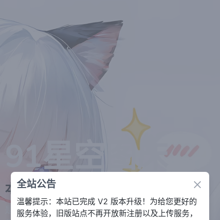
91星空图床
全站公告
Close
本站已托管
张图片
2823
温馨提示：本站已完成 V2 版本升级！为给您更好的
是一款速度快、不打扰、够安全、易于分享的图床，
服务体验，旧版站点不再开放新注册以及上传服务，