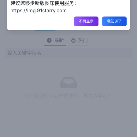
建议您移步新版图床使用服务：
0
•
0
相册
图片
https://img.91starry.com
不再显示
我知道了
图片
相册
分享
最新
热门
没有找到任何公开的图片，再等等看吧～